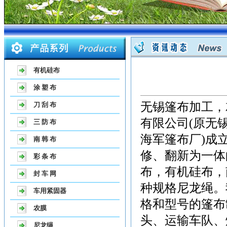
有机硅布
涂 塑 布
无锡篷布加工，
刀 刮 布
有限公司(原无
三 防 布
海军篷布厂)成
南 韩 布
修、翻新为一体
彩 条 布
布，有机硅布，
封 车 网
种规格尼龙绳。
车用紧固器
格和型号的篷布
农膜
头、运输车队、
尼龙绳