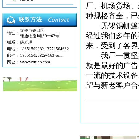
厂、机场货场、
种规格齐全，已
无锡锡帆篷布
无锡市锡山区
地址：
经过我们多年的
锡通物流1幢60一62号
联系：
陈经理
来，受到了各界
电话：
18651502982 13771504662
我厂一贯坚持
邮件：
18651502982@163.com
网址：
www.wxhjpb.com
就是最好的广告
一流的技术设备
望与新老客户合