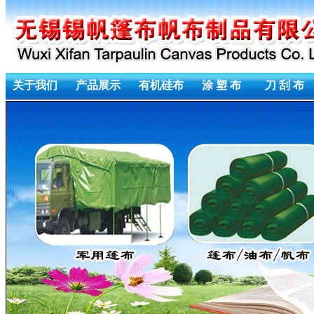
关于我们
产品展示
有机硅布
涂 塑 布
刀 刮 布